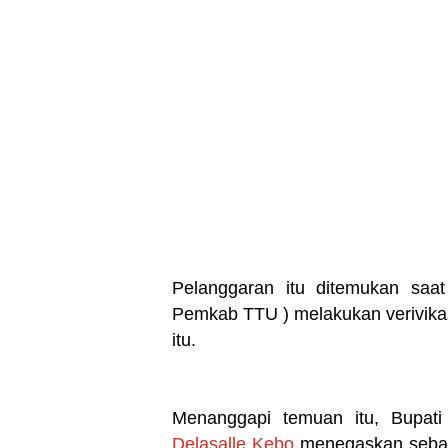
Pelanggaran itu ditemukan saa
Pemkab TTU ) melakukan verivikas
itu.
Menanggapi temuan itu, Bupat
Delasalle Kebo
menegaskan seban