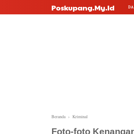
Poskupang.my.id
DA
Beranda
›
Kriminal
Foto-foto Kenanga