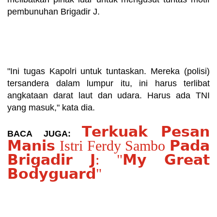
pembunuhan Brigadir J.
Motif pembunuhan 
brigadir josua terkait 
nakorba dan judi
"Ini tugas Kapolri untuk tuntaskan. Mereka (polisi) 
tersandera dalam lumpur itu, ini harus terlibat 
angkataan darat laut dan udara. Harus ada TNI 
yang masuk," kata dia.
𝗧𝗲𝗿𝗸𝘂𝗮𝗸 𝗣𝗲𝘀𝗮𝗻
BACA JUGA: 
𝗠𝗮𝗻𝗶𝘀 Istri Ferdy Sambo 𝗣𝗮𝗱𝗮
𝗕𝗿𝗶𝗴𝗮𝗱𝗶𝗿 𝗝: "𝗠𝘆 𝗚𝗿𝗲𝗮𝘁
𝗕𝗼𝗱𝘆𝗴𝘂𝗮𝗿𝗱"
Motif pembunuhan 
brigadir josua terkait 