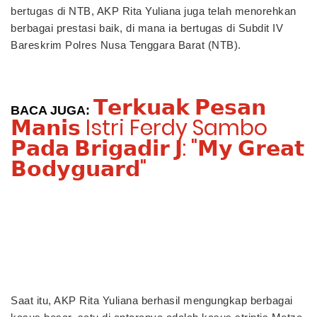
bertugas di NTB, AKP Rita Yuliana juga telah menorehkan
berbagai prestasi baik, di mana ia bertugas di Subdit IV
Bareskrim Polres Nusa Tenggara Barat (NTB).
𝗧𝗲𝗿𝗸𝘂𝗮𝗸 𝗣𝗲𝘀𝗮𝗻
BACA JUGA: 
𝗠𝗮𝗻𝗶𝘀 Istri Ferdy Sambo
𝗣𝗮𝗱𝗮 𝗕𝗿𝗶𝗴𝗮𝗱𝗶𝗿 𝗝: "𝗠𝘆 𝗚𝗿𝗲𝗮𝘁
𝗕𝗼𝗱𝘆𝗴𝘂𝗮𝗿𝗱"
Profil AKP Rita Yuliana, Polwan
Cantik yang Dikabarkan Dekat
dengan Ferdy Sambo
Saat itu, AKP Rita Yuliana berhasil mengungkap berbagai