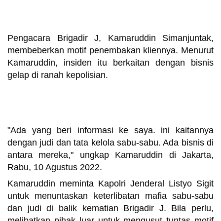
nakorba dan judi
Pengacara Brigadir J, Kamaruddin Simanjuntak, 
membeberkan motif penembakan kliennya. Menurut 
Kamaruddin, insiden itu berkaitan dengan bisnis 
gelap di ranah 
kepolisian.
Motif pembunuhan brigadir josua 
terkait nakorba dan judi
"Ada yang beri informasi ke saya. ini kaitannya 
dengan judi dan tata kelola sabu-sabu. Ada bisnis di 
antara mereka," ungkap Kamaruddin di Jakarta, 
Rabu, 10 Agustus 2022.
Kamaruddin meminta Kapolri Jenderal Listyo Sigit 
untuk menuntaskan keterlibatan mafia sabu-sabu 
dan judi di balik kematian Brigadir J. Bila perlu, 
melibatkan pihak luar untuk mengusut tuntas motif 