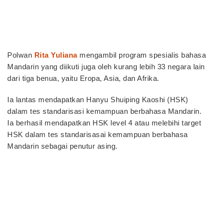
Profil AKP Rita Yuliana, Polwan
Cantik yang Dikabarkan Dekat
dengan Ferdy Sambo
Polwan
Rita Yuliana
mengambil program spesialis bahasa
Mandarin yang diikuti juga oleh kurang lebih 33 negara lain
dari tiga benua, yaitu Eropa, Asia, dan Afrika.
Ia lantas mendapatkan Hanyu Shuiping Kaoshi (HSK)
dalam tes standarisasi kemampuan berbahasa Mandarin.
Ia berhasil mendapatkan HSK level 4 atau melebihi target
HSK dalam tes standarisasai kemampuan berbahasa
Mandarin sebagai penutur asing.
Profil AKP Rita Yuliana, Polwan
Cantik yang Dikabarkan Dekat
dengan Ferdy Sambo