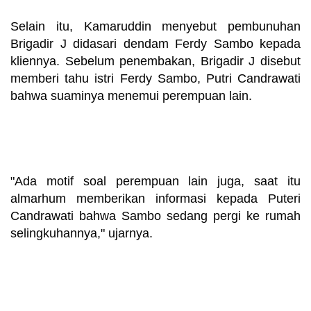
nakorba dan judi
Selain itu, Kamaruddin menyebut pembunuhan 
Brigadir J didasari dendam Ferdy Sambo kepada 
kliennya. Sebelum penembakan, Brigadir J disebut 
memberi tahu istri Ferdy Sambo, Putri Candrawati 
bahwa suaminya menemui perempuan lain.
Motif pembunuhan 
brigadir josua terkait 
nakorba dan judi
"Ada motif soal perempuan lain juga, saat itu 
almarhum memberikan informasi kepada Puteri 
Candrawati bahwa Sambo sedang pergi ke rumah 
selingkuhannya," ujarnya.
Motif pembunuhan 
brigadir josua terkait 
nakorba dan judi