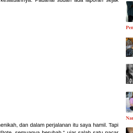
kesatuannya. Padahal sudah ada laporan sejak
Pen
Na
nikah, dan dalam perjalanan itu saya hamil. Tapi
 Rote, semuanya berubah,” ujar salah satu pacar