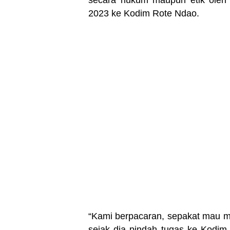
secara hukum maupun etik oleh 
2023 ke Kodim Rote Ndao.
‎“Kami berpacaran, sepakat mau me
sejak dia pindah tugas ke Kodim