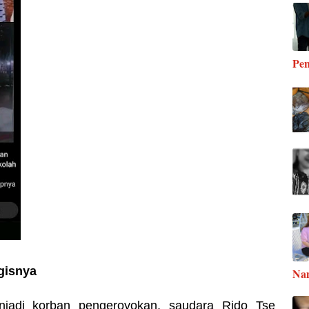
Pen
gisnya
Na
jadi korban pengeroyokan, saudara Rido Tse