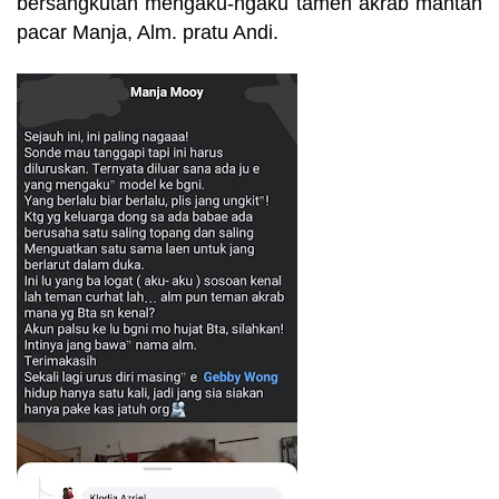
bersangkutan mengaku-ngaku tamen akrab mantan
pacar Manja, Alm. pratu Andi.