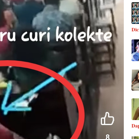
Di
Da